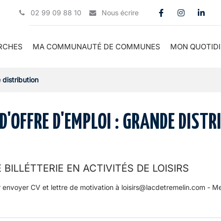
02 99 09 88 10
Nous écrire
Lien vers le c
Lien vers 
Lien 
RCHES
MA COMMUNAUTÉ DE COMMUNES
MON QUOTIDI
distribution
D'OFFRE D'EMPLOI :
GRANDE DISTR
E BILLÉTTERIE EN ACTIVITÉS DE LOISIRS
r envoyer CV et lettre de motivation à loisirs@lacdetremelin.com - Me