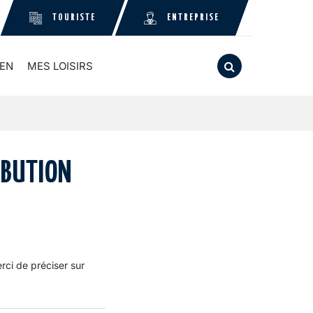
TOURISTE
ENTREPRISE
ompte Facebook
le compte Instagram
vers le compte Linkedin
EN
MES LOISIRS
RECHERCHE
FERMER
IBUTION
rci de préciser sur