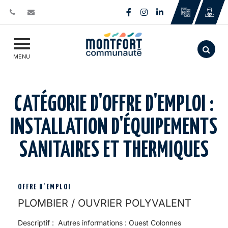
Gestion des traceurs
Lien vers le compte Face
Lien vers le compte I
Lien vers le comp
Aller
MENU
CATÉGORIE D'OFFRE D'EMPLOI :
INSTALLATION D'ÉQUIPEMENTS
SANITAIRES ET THERMIQUES
OFFRE D'EMPLOI
PLOMBIER / OUVRIER POLYVALENT
Descriptif : Autres informations : Ouest Colonnes