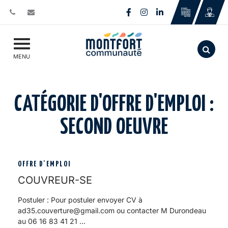
Gestion des traceurs
Lien vers le compte Face
Lien vers le compte I
Lien vers le comp
Aller
MENU
CATÉGORIE D'OFFRE D'EMPLOI :
SECOND OEUVRE
OFFRE D'EMPLOI
COUVREUR-SE
Postuler : Pour postuler envoyer CV à
ad35.couverture@gmail.com ou contacter M Durondeau
au 06 16 83 41 21 ...