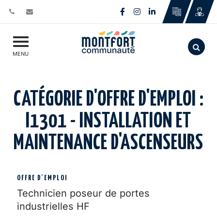
Gestion des traceurs
Lien vers le compte Face
Lien vers le compte I
Lien vers le comp
Aller
MENU
CATÉGORIE D'OFFRE D'EMPLOI :
I1301 - INSTALLATION ET
MAINTENANCE D'ASCENSEURS
OFFRE D'EMPLOI
Technicien poseur de portes
industrielles HF