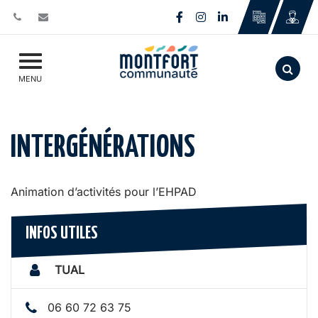
Gestion des traceurs
Lien vers le compte Face
Lien vers le compte I
Lien vers le comp
Aller
MENU
INTERGÉNÉRATIONS
Animation d’activités pour l’EHPAD
INFOS UTILES
TUAL
06 60 72 63 75