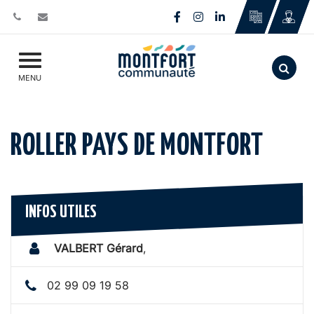
Gestion des traceurs
Lien vers le compte Face
Lien vers le compte I
Lien vers le comp
Aller
MENU
ROLLER PAYS DE MONTFORT
INFOS UTILES
VALBERT Gérard
,
02 99 09 19 58