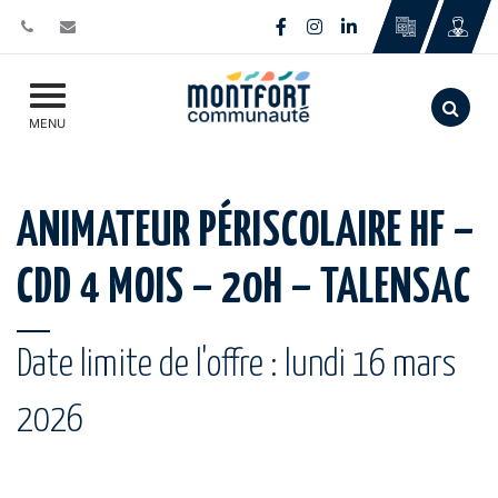
Gestion des traceurs
Lien vers le compte Face
Lien vers le compte I
Lien vers le comp
Aller
MENU
ANIMATEUR PÉRISCOLAIRE HF –
CDD 4 MOIS – 20H – TALENSAC
Date limite de l'offre : lundi 16 mars
2026