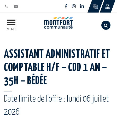
Gestion des traceurs
Lien vers le compte Face
Lien vers le compte I
Lien vers le comp
Aller
MENU
ASSISTANT ADMINISTRATIF ET
COMPTABLE H/F – CDD 1 AN –
35H – BÉDÉE
Date limite de l'offre : lundi 06 juillet
2026