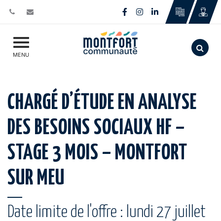
Gestion des traceurs
Lien vers le compte Face
Lien vers le compte I
Lien vers le comp
Aller
MENU
CHARGÉ D’ÉTUDE EN ANALYSE
DES BESOINS SOCIAUX HF –
STAGE 3 MOIS – MONTFORT
SUR MEU
Date limite de l'offre : lundi 27 juillet