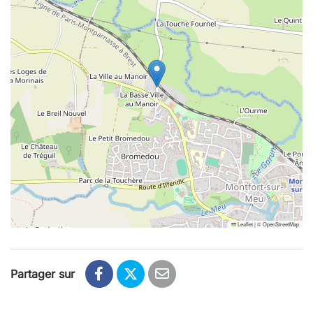
Leaflet
|
©
OpenStreetMap
Partager sur