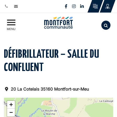
Gestion des traceurs
Lien vers le compte Face
Lien vers le compte I
Lien vers le comp
Aller
MENU
DÉFIBRILLATEUR – SALLE DU
CONFLUENT
20 La Cotelais 35160 Montfort-sur-Meu
+
−